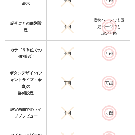
不可
可能
表示
投稿ページでも固
記事ごとの個別設
不可
定ページでも
定
設定可能
カテゴリ単位での
不可
可能
個別設定
ボタンデザイン(フ
ォントサイズ・余
不可
可能
白)の
詳細設定
設定画面でのライ
不可
可能
ブプレビュー