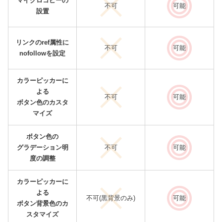
マイクロコピーの
不可
可能
設置
リンクのref属性に
不可
可能
nofollowを設定
カラーピッカーに
よる
不可
可能
ボタン色のカスタ
マイズ
ボタン色の
グラデーション明
不可
可能
度の調整
カラーピッカーに
よる
不可(黒背景のみ)
可能
ボタン背景色のカ
スタマイズ