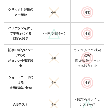
クリック計測用の
不可
可能
メモ機能
バツボタンを押し
て非表示にする
7日間(調整不可)
可能
期間の設定
記事IDがないペー
カテゴリ/タグ/検索
ジでの
結果/
不可
ボタンの非表示設
投稿者/404ページ
定
でも設定可能
ショートコードに
よる
不可
可能
表示領域の制御
別途で有料ライセ
A/Bテスト
不可
ンスキーが