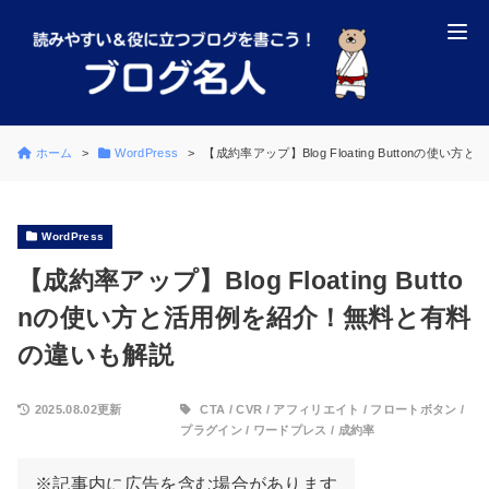
ホーム
WordPress
【成約率アップ】Blog Floating Buttonの
WordPress
【成約率アップ】Blog Floating Butto
nの使い方と活用例を紹介！無料と有料
の違いも解説
2025.08.02更新
CTA
/
CVR
/
アフィリエイト
/
フロートボタン
/
プラグイン
/
ワードプレス
/
成約率
※記事内に広告を含む場合があります